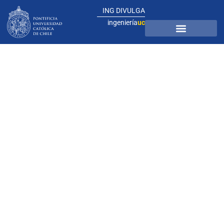
ING DIVULGA
ingeniería
uc
Acerca de este sitio