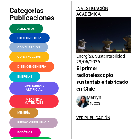
INVESTIGACIÓN
Categorías
ACADÉMICA
Publicaciones
ALIMENTOS
BIOTECNOLOGÍA
COMPUTACIÓN
Energías
,
Sustentabilidad
CONSTRUCCIÓN
29/05/2026
DISEÑO INGENIERÍA
El primer
radiotelescopio
ENERGÍAS
sustentable fabricado
INTELIGENCIA
en Chile
ARTIFICIAL
Marilyn
MECÁNICA
Cruces
MATERIALES
MINERÍA
VER PUBLICACIÓN
RIESGO Y RESILIENCIA
ROBÓTICA