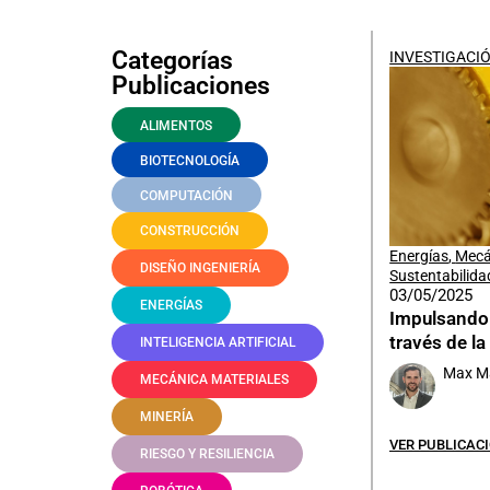
Categorías
INVESTIGACI
Publicaciones
ALIMENTOS
BIOTECNOLOGÍA
COMPUTACIÓN
CONSTRUCCIÓN
Energías
,
Mecá
DISEÑO INGENIERÍA
Sustentabilida
03/05/2025
ENERGÍAS
Impulsando 
través de la
INTELIGENCIA ARTIFICIAL
Max M
MECÁNICA MATERIALES
MINERÍA
VER PUBLICAC
RIESGO Y RESILIENCIA