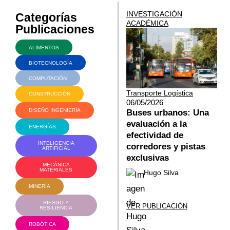
INVESTIGACIÓN
Categorías
ACADÉMICA
Publicaciones
ALIMENTOS
BIOTECNOLOGÍA
COMPUTACIÓN
Transporte Logística
CONSTRUCCIÓN
06/05/2026
DISEÑO INGENIERÍA
Buses urbanos: Una
evaluación a la
ENERGÍAS
efectividad de
INTELIGENCIA
corredores y pistas
ARTIFICIAL
exclusivas
MECÁNICA
MATERIALES
Hugo Silva
MINERÍA
RIESGO Y
VER PUBLICACIÓN
RESILIENCIA
ROBÓTICA